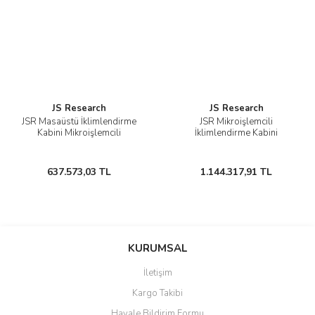
JS Research
JS Research
JSR Masaüstü İklimlendirme
JSR Mikroişlemcili
Kabini Mikroişlemcili
İklimlendirme Kabini
637.573,03 TL
1.144.317,91 TL
KURUMSAL
İletişim
Kargo Takibi
Havale Bildirim Formu