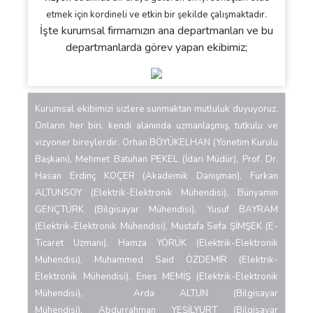
etmek için kordineli ve etkin bir şekilde çalışmaktadır.
İşte kurumsal firmamızın ana departmanları ve bu
departmanlarda görev yapan ekibimiz;
Kurumsal ekibimizi sizlere sunmaktan mutluluk duyuyoruz.
Onların her biri, kendi alanında uzmanlaşmış, tutkulu ve
vizyoner bireylerdir. Orhan BÖYÜKELHAN (Yönetim Kurulu
Başkanı), Mehmet Batuhan PEKEL (İdari Müdür), Prof. Dr.
Hasan Erdinç KOÇER (Akademik Danışman), Furkan
ALTUNSOY (Elektrik-Elektronik Mühendisi), Bünyamin
GENÇTÜRK (Bilgisayar Mühendisi),
Yusuf BAYRAM
(Elektrik-Elektronik Mühendisi),
Mustafa Sefa ŞİMŞEK (E-
Ticaret Uzmanı), Hamza YÖRÜK
(Elektrik-Elektronik
Mühendisi), Muhammed Said ÖZDEMİR
(Elektrik-
Elektronik Mühendisi),
Enes MEMİŞ
(Elektrik-Elektronik
Mühendisi),
Arda ALTUN
(Bilgisayar
Mühendisi),
Abdurrahman YEŞİLYURT
(Bilgisayar