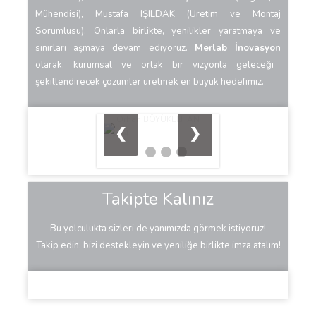
Mühendisi)
, Mustafa IŞILDAK (Üretim ve Montaj
Sorumlusu
).
Onlarla birlikte, yenilikler yaratmaya ve
sınırları aşmaya devam ediyoruz.
Merlab İnovasyon
olarak, kurumsal ve ortak bir vizyonla geleceği
şekillendirecek çözümler üretmek en büyük hedefimiz.
Orhan BÖYÜKELHAN
❮
❯
1 / 4
Takipte Kalınız
Bu yolculukta sizleri de yanımızda görmek istiyoruz!
Takip edin, bizi destekleyin ve yeniliğe birlikte imza atalım!