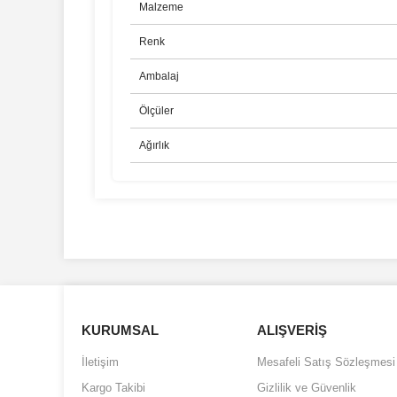
Malzeme
Renk
Ambalaj
Ölçüler
Ağırlık
Bu ürünün fiyat bilgisi, resim, ürün açıklamalarında ve d
Görüş ve önerileriniz için teşekkür ederiz.
Ürün resmi kalitesiz, bozuk veya görüntülenemiyor.
Ürün açıklamasında eksik bilgiler bulunuyor.
KURUMSAL
ALIŞVERİŞ
Ürün bilgilerinde hatalar bulunuyor.
İletişim
Mesafeli Satış Sözleşmesi
Ürün fiyatı diğer sitelerden daha pahalı.
Kargo Takibi
Gizlilik ve Güvenlik
Bu ürüne benzer farklı alternatifler olmalı.