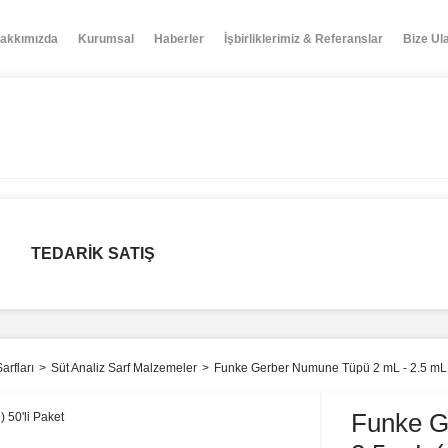
akkımızda
Kurumsal
Haberler
İşbirliklerimiz & Referanslar
Bize Ul
R
TEDARİK SATIŞ
arfları
Süt Analiz Sarf Malzemeler
Funke Gerber Numune Tüpü 2 mL - 2.5 mL ( 
Funke G