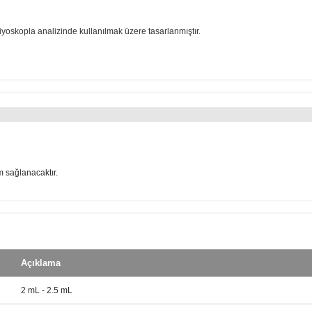
yoskopla analizinde kullanılmak üzere tasarlanmıştır.
m sağlanacaktır.
Açıklama
2 mL - 2.5 mL