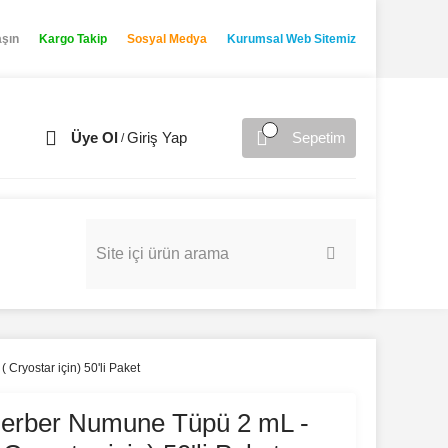
aşın
Kargo Takip
Sosyal Medya
Kurumsal Web Sitemiz
Üye Ol
Giriş Yap
Sepetim
/
Cryostar için) 50'li Paket
erber Numune Tüpü 2 mL -