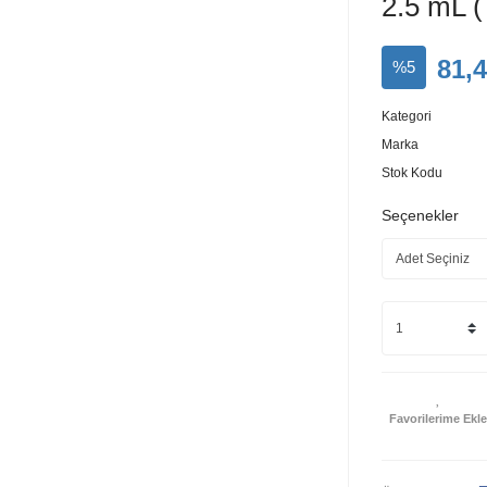
2.5 mL ( 
81,
%5
Kategori
Marka
Stok Kodu
Seçenekler