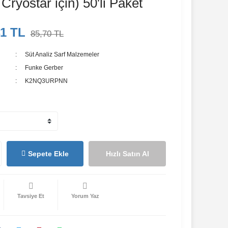
Cryostar için) 50'li Paket
41 TL
85,70 TL
Süt Analiz Sarf Malzemeler
Funke Gerber
K2NQ3URPNN
Sepete Ekle
Hızlı Satın Al
Tavsiye Et
Yorum Yaz