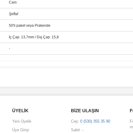
Cam
Şeffaf
50'li paket veya Prakende
İç Çap: 13,7mm / Dış Çap: 15,8
-
iğer konularda yetersiz gördüğünüz noktaları öneri formunu kullanarak tarafımıza
Bu ürüne ilk yorumu siz yapın!
Yorum Yaz
ÜYELİK
BİZE ULAŞIN
F
Yeni Üyelik
Cep:
0 (530) 355 35 90
F
m
Üye Girişi
Sabit:
-