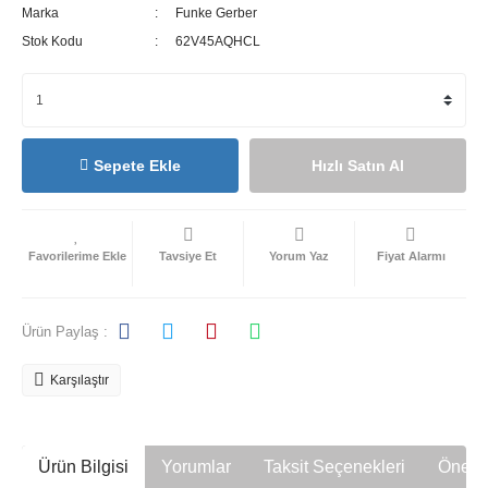
Marka
Funke Gerber
Stok Kodu
62V45AQHCL
Sepete Ekle
Hızlı Satın Al
Tavsiye Et
Yorum Yaz
Fiyat Alarmı
Ürün Paylaş :
Karşılaştır
Ürün Bilgisi
Yorumlar
Taksit Seçenekleri
Öneril