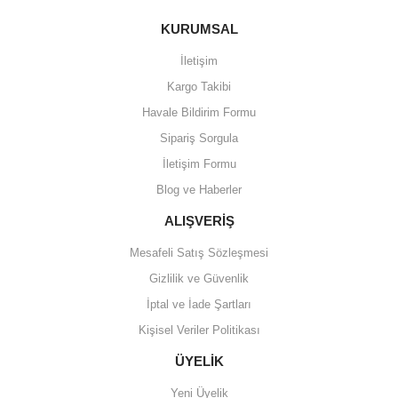
Görüş ve önerileriniz için teşekkür ederiz.
KURUMSAL
Yorum Yaz
Ürün resmi kalitesiz, bozuk veya görüntülenemiyor.
İletişim
Ürün açıklamasında eksik bilgiler bulunuyor.
Kargo Takibi
Ürün bilgilerinde hatalar bulunuyor.
Havale Bildirim Formu
Ürün fiyatı diğer sitelerden daha pahalı.
Sipariş Sorgula
Bu ürüne benzer farklı alternatifler olmalı.
İletişim Formu
Blog ve Haberler
ALIŞVERİŞ
Mesafeli Satış Sözleşmesi
Gönder
Gizlilik ve Güvenlik
İptal ve İade Şartları
Kişisel Veriler Politikası
ÜYELİK
Yeni Üyelik