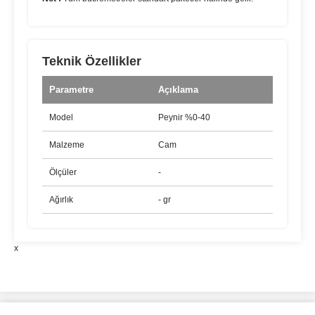
Teknik Özellikler
Parametre
Açıklama
Model
Peynir %0-40
Malzeme
Cam
Ölçüler
-
Ağırlık
- gr
x
Bu ürünün fiyat bilgisi, resim, ürün açıklamalarında ve diğer
konularda yetersiz gördüğünüz noktaları öneri formunu kullanarak
Bu ürüne ilk yorumu siz yapın!
tarafımıza iletebilirsiniz.