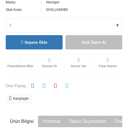
Marka
Heiniger
Stok Kodu
5H3LLKM4B5
Sepete Ekle
Hızlı Satın Al
Tavsiye Et
Yorum Yaz
Fiyat Alarmı
Ürün Paylaş :
Karşılaştır
Ürün Bilgisi
Yorumlar
Taksit Seçenekleri
Öneril