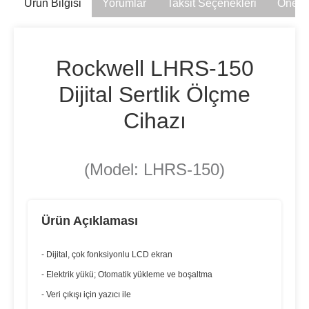
Ürün Bilgisi
Yorumlar
Taksit Seçenekleri
Öneril
Rockwell LHRS-150
Dijital Sertlik Ölçme
Cihazı
(Model: LHRS-150)
Ürün Açıklaması
- Dijital, çok fonksiyonlu LCD ekran
- Elektrik yükü; Otomatik yükleme ve boşaltma
- Veri çıkışı için yazıcı ile