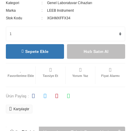
Kategori
Genel Laboratuvar Cihazları
Marka
LEEB Instrument
Stok Kodu
XGHMXFFX34
Sepete Ekle
Hızlı Satın Al
Tavsiye Et
Yorum Yaz
Fiyat Alarmı
Ürün Paylaş :
Karşılaştır