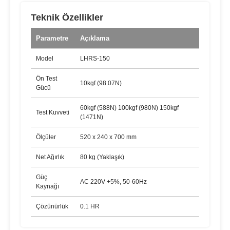
Teknik Özellikler
Parametre
Açıklama
Model
LHRS-150
Ön Test
10kgf (98.07N)
Gücü
60kgf (588N) 100kgf (980N) 150kgf
Test Kuvveti
(1471N)
Ölçüler
520 x 240 x 700 mm
Net Ağırlık
80 kg (Yaklaşık)
Güç
AC 220V +5%, 50-60Hz
Kaynağı
Çözünürlük
0.1 HR