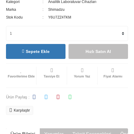
Kategori
Analitik Laboratuvar Cihazları
Marka
Shimadzu
Stok Kodu
Y6U7ZZ4TKM
Sepete Ekle
Hızlı Satın Al
Tavsiye Et
Yorum Yaz
Fiyat Alarmı
Ürün Paylaş :
Karşılaştır