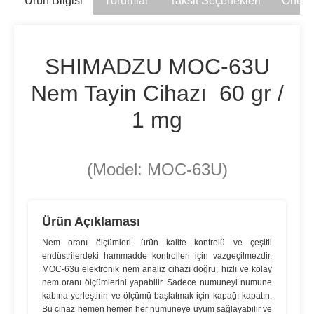
Ürün Bilgisi
Yorumlar
Taksit Seçenekleri
Öneril
SHIMADZU MOC-63U
Nem Tayin Cihazı 60 gr /
1 mg
(Model: MOC-63U)
Ürün Açıklaması
Nem oranı ölçümleri, ürün kalite kontrolü ve çeşitli
endüstrilerdeki hammadde kontrolleri için vazgeçilmezdir.
MOC-63u elektronik nem analiz cihazı doğru, hızlı ve kolay
nem oranı ölçümlerini yapabilir. Sadece numuneyi numune
kabına yerleştirin ve ölçümü başlatmak için kapağı kapatın.
Bu cihaz hemen hemen her numuneye uyum sağlayabilir ve