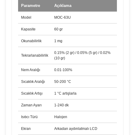
Parametre
Açıklama
Model
MOC-63U
Kapasite
60 gr
Okunabilirlik
1 mg
0.15% (2 gr) / 0.05% (5 gr) / 0.02%
Tekrarlanabilirlik
(10 gr)
Nem Aralığı
0.01-100%
Sıcaklık Aralığı
50-200 °C
Sıcaklık Artışı
1 °C artışlarla
Zaman Ayarı
1-240 dk
Isıtıcı Türü
Halojen
Ekran
Arkadan aydınlatmalı LCD