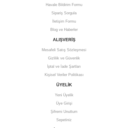
Ürün bilgilerinde hatalar bulunuyor.
Havale Bildirim Formu
Ürün fiyatı diğer sitelerden daha pahalı.
Sipariş Sorgula
Bu ürüne benzer farklı alternatifler olmalı.
İletişim Formu
Blog ve Haberler
ALIŞVERİŞ
Mesafeli Satış Sözleşmesi
Gönder
Gizlilik ve Güvenlik
İptal ve İade Şartları
Kişisel Veriler Politikası
ÜYELİK
Yeni Üyelik
Üye Girişi
Şifremi Unuttum
Sepetiniz