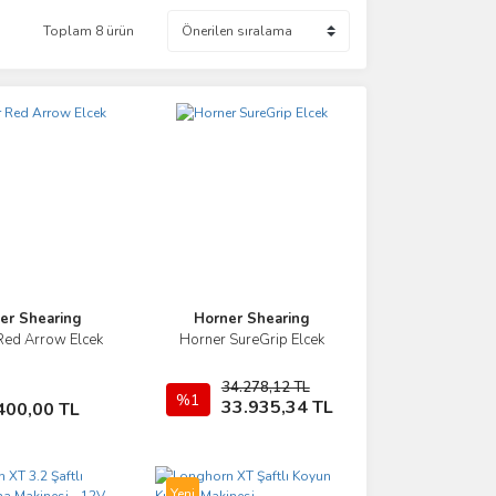
Toplam 8 ürün
er Shearing
Horner Shearing
Red Arrow Elcek
Horner SureGrip Elcek
İncele
İncele
34.278,12 TL
Sepete Ekle
%1
Sepete Ekle
33.935,34 TL
400,00 TL
Yeni