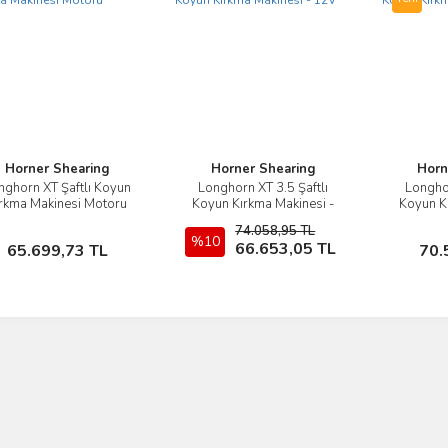
Horner Shearing
Horner Shearing
Horn
nghorn XT Şaftlı Koyun
Longhorn XT 3.5 Şaftlı
Longhor
İncele
İncele
rkma Makinesi Motoru
Koyun Kırkma Makinesi -
Koyun K
12V
74.058,95 TL
Sepete Ekle
%10
Sepete Ekle
66.653,05 TL
65.699,73 TL
70.