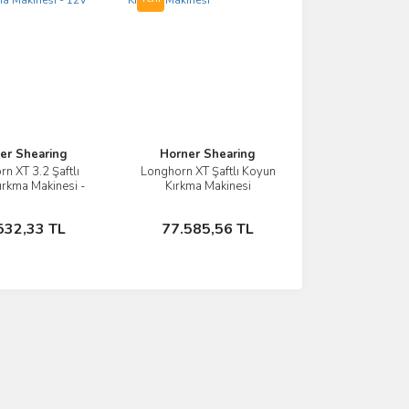
er Shearing
Horner Shearing
n XT 3.2 Şaftlı
Longhorn XT Şaftlı Koyun
İncele
İncele
ırkma Makinesi -
Kırkma Makinesi
12V
Sepete Ekle
Sepete Ekle
532,33 TL
77.585,56 TL