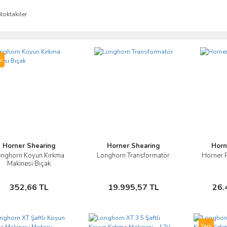
toktakiler
i
Horner Shearing
Horner Shearing
Horn
onghorn Koyun Kırkma
Longhorn Transformatör
Horner 
İncele
İncele
Makinesi Bıçak
Sepete Ekle
Sepete Ekle
352,66 TL
19.995,57 TL
26.
Yeni