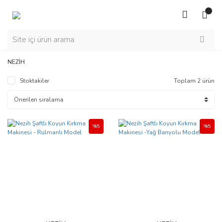
NEZİH
Stoktakiler
Toplam 2 ürün
%5
%5