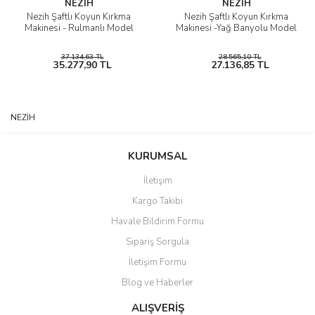
NEZİH
NEZİH
Nezih Şaftlı Koyun Kırkma
Nezih Şaftlı Koyun Kırkma
Makinesi - Rulmanlı Model
Makinesi -Yağ Banyolu Model
37.134,63 TL
28.565,10 TL
35.277,90 TL
27.136,85 TL
NEZİH
KURUMSAL
İletişim
Kargo Takibi
Havale Bildirim Formu
Sipariş Sorgula
İletişim Formu
Blog ve Haberler
ALIŞVERİŞ